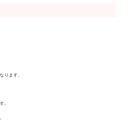
！
なります。
す。
。