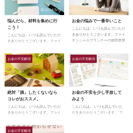
2024/3/15
2024/1/12
悩んだら、材料を集めに行
お金の悩みで一番辛いこと
こう！
こんにちは。いつも読んでいただ
きありがとうございます。ファイ
こんにちは。いつも読んでいただ
ナンシャルプランナーの徳田恵里
きありがとうございます。ファイ
です。 過去の私が一番つらかっ
ナンシャルプランナーの徳田恵里
たこと 誰にも話せなかったこと
です。 昨年末は悩みの渦の中に…
誰に話していいかわからなかった
昨年末、私は仕事で大きな決断を
お金の不安解消
お金の不安解消
こと 夫や両親に、相談はできま
せまられていて、かなり悩んでい
せんでした。お金がうまくいかな
ました。 その時、いろんな人に
いのは、自分ができていないから
会い、相談したり、話したりしま
2025/6/20
2024/1/11
だと思っていて、恥ずかしさや、
した。特にコレという、アドバイ
申し訳なさでいっぱいで、相談で
スをもらったりしたわけではない
絶対「損」したくないなら
お金の不安を少し手放して
きませんでした。 誰にも頼れな
けれど、話したことによって、自
コレがおススメ。
みよう
いから、自分でなんとかしない
分の考えもまとまって、１つ大き
と！その想いで、ファイナンシャ
な決断をすることができました。
こんにちは。いつも読んでいただ
こんにちは。 いつも読んでいた
ルプランナーの勉強を始めまし
悩んだ時、誰かに相談してみよう
きありがとうございます。ファイ
だきありがとうございます。 フ
た。 初めての子育てと同時に悩
って思うことありますよね。それ
ナンシャルプランナーの徳田恵里
ァイナンシャルプランナーの徳田
んでいたので、本当に心細くて、
も、誰でもいいわけではなくて、
です。 「損」がイヤなら、自分
恵里です。 お金の不安とは何
私 ...
あの人に相談してみよう！ ...
で選ぼう！ 保険は損する扶養を
か？ 私はずっとこのお金の不安
お金の不安解消