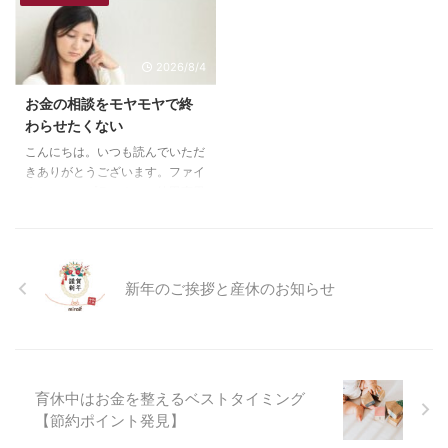
抜けたら損する税金たくさん払う
と向き合ってきました。 そもそ
と損になる 人それぞれ「損」だ
もファイナンシャルプランナーに
と感じることありますよね？ そ
なったのは、そのお金の不安を手
2026/8/4
して誰しも「損」したくないと思
放したかったからです。 お金が
っています。私もものすごく損得
不安でわからなくて、それでも毎
お金の相談をモヤモヤで終
勘定があるので、物事をよく損得
日お金を稼いだり、使ったりしな
わらせたくない
で判断してしまいます。 ただ、
くてはいけない。使っていいの
「損」と感じるところが、人それ
か、ダメなのかもわからない。
こんにちは。いつも読んでいただ
ぞれ違うため、損しない方法に、
不安だから、挑戦できないこと、
きありがとうございます。ファイ
万能なものはありません。 一番
選べないことがたくさんあって、
ナンシャルプランナーの徳田恵里
「損」しないのは、自分で「損」
すごくもどかしい思いでした。
です。 ファイナンシャルプラン
しない方法を考えて選ぶことです
すごくわからないと感じていたお
ナーに相談したらどうなるの？
...
金の ...
私も過去に、いろんなファイナン
シャルプランナーに相談したこと
新年のご挨拶と産休のお知らせ
があります。 お金の相談だか
ら、いきなり全部のことを話せる
わけじゃないし、なんとなく不安
はあるから相談するけど、何が問
題か見えていないこともありまし
た。 問題点がどこで、どうすれ
育休中はお金を整えるベストタイミング
ば解決するのか 明確になったこ
【節約ポイント発見】
とは、正直なかったような気がし