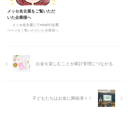
2021/1/13
るのか？何を伝えたいのか？ そ
事、他にもやりたいことたくさ
もそも、なんで絵本なのか？ い
ん！ でも現実は、ほとんど育児
メッセ名古屋をご覧いただ
ろいろグルグル考えながら、よう
と家事で精一杯。さらに眠たい…
いた企業様へ
やく形になりました。 途中で何
思い通りにならない現実と気持ち
度も原点を思い出し、自分の子ど
が落ち込むこともあり… 育休復帰
メッセ名古屋にてmiraifの企業
もに伝えたい！親子で読んで、お
できないかも。どんなに仕事が好
ページをご覧いただいた企業様へ
かねというものの共通認識の一つ
きでも、すごく不安になることが
この度はホームページにお越しい
になったらいいなと想いを言葉 ...
ありました。 まだ不安はありま
ただきありがとうございます。
すが、少しずつ発信を始めていこ
現在、こちらのページでは個人様
...
向けにサービスを展開しておりま
す。 メッセ名古屋にて提示させ
お金を楽しむことが家計管理につながる
ていただきました育休復帰の支援
サービスについては、現在行って
いるレッスンを元に各企業様の特
色等を取り入れながら、オリジナ
ルで作成させていただきます。
レッスンを視聴していただくシス
子どもたちはお金に興味津々！
テムにおいても、ご相談に応じて
...