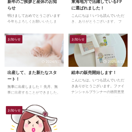
新年のご挨拶と産休のお知
東海地方で活躍しているFP
らせ
に選ばれました！
明けましておめでとうございます
こんにちは！いつも読んでいただ
今年もよろしくお願いいたしま
き、ありがとうございます。 フ
す。 そしてしばらく産休期間に
ァイナンシャルプランナー徳田恵
入らせていただくことをお知らせ
里です。 大垣共立銀行様より取
します。 昨年は本当に全然予想
材を受けました！ 東海地方で活
お知らせ
お知らせ
していない出来事が多く、コロナ
躍しているファイナンシャルプラ
や自粛期間、オンライン化、会社
ンナーとして取材された記事がリ
の移籍など、次から次へと目まぐ
リースされました！
2024/1/11
2025/4/25
るしく状況が変わる中で、一番ビ
https://ohisamamarche.okb.co.j
ックリした妊娠がわかりました。
p/local/index.html 多岐にわたる
出産して、また新たなスタ
絵本の販売開始します！
一人目を不妊治療で長い期間かけ
質問の中でも、なぜファイナンシ
ート！
こんにちは。いつも読んでいただ
て授かった経験も有り、二人目を
ャルプランナーになったのか一人
きありがとうございます。ファイ
望んではいましたが、次は天の命
の親として、どうやって子どもと
無事に出産しました！ 先月、無
ナンシャルプランナーの徳田恵里
に従おうと思っていたので、特に
お金について向き合っているのか
事に出産することができました。
です。 やっとやっと絵本が完成
治療などはせず、自然に任せてお
ここに焦点を当てていただき、記
5年ぶりの赤ちゃんに、覚えてい
しました！ 昨年11月のヒラメキ
りました。 今がそのタイミング
事にしてもらいました ...
ること、忘れていること、一生懸
から、5か月経ち、やっと絵本が
だったと言うことなのでしょう ...
命やっていたら１ヶ月すぎていま
お知らせ
完成しました！ 何度かブログで
した！ そして、やっぱり産後は
も書いていますが、絵本を作ろう
思い通りにいかない！ 今回は自
と思い立って、どうやったら伝わ
宅に帰ってきたので、育児、家