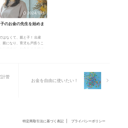
 テーマは「子どもの夢を応
ました。 「今はじめる家計のコ
るお金の貯め方・伝え方」で
ロナ対策」 上記内容にて、家計
2024/1/11
真剣に聞いてくださり、内容
の組み立て方、節約ポイント、貯
評いただき、たくさん質問も
金や投資、保険といったところま
と子のお金の先生を始めま
だきました。（昨年からPTA
で２時間みっちりお話しさせてい
！
依頼を受け付け、今年も2件
ただきました。 ・楽しく前向き
ではなくて、親と子！ 出産
ております。今後も受付可能
に感じられた ・不安を小さくす
、親になり、育児も戸惑うこ
） その感想の中で、「我慢
る方法を知った ・人生について
かりですが、お金もそうでは
くていいにはっとした」とい
改めて考えようと思った ・お金
ませんか？ 私も親になった
きました。 お金の我慢っ ...
について考えるきっかけになっ ...
でお金のスイッチが入りまし
 育児もお金もそうですが、
なりうまくいかないのです…
家計管
ろ上手くいかなくて凹むこと
お金を自由に使いたい！
け… 自分がダメ人間に思えて
ってどんどんネガティブにな
 とっても辛かったです。 親
ったらお金の管理できないと
なんですが、そんな簡単には
ないし、誰も教えてくれな
 だからその最低限できるよ
特定商取引法に基づく表記
プライバシーポリシー
なるためにサポートしたり、