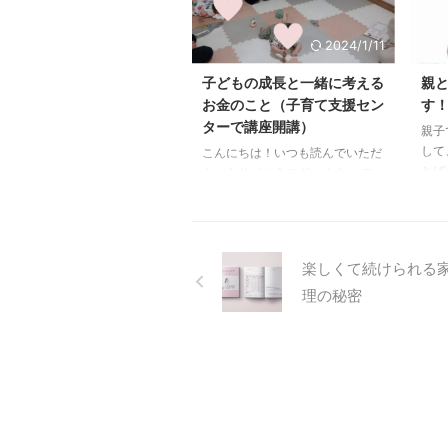
ん考えてみる。 どんな人もお金
た。
は有限。 お金の量の違いはある
援す
2024/1/11
けれど、無制限ということはない
す。
です。 今あるお金の中で自由を
も好
子どもの成長と一緒に考える
親
作ることを考える必要があります
いた
お金のこと（子育て支援セン
す
ね。 そして自分の中での自由を
のご
ターで講座開講）
親子
考えてみる必要もあります。 自
受け
して
分の価値を決める お金の使い方
こんにちは！いつも読んでいただ
です
とば
を学ぶ中で一番大事なのが自分 ...
き、ありがとうございます。 フ
しな
あり
ァイナンシャルプランナー徳田恵
ただ
こと
里です。 子育て支援センターに
た。
て講座をしてきました 私もつい1
いき
年前、息子とお世話になっていま
楽しくて続けられる
むし
した。 上の子の時も通っていま
だら
した。 子育て支援センター 今回
理の秘密
しま
はママバラさんにお声がけいただ
る…
きまして、講座を開催してきまし
にな
た。 子どもが生まれると、お金
ダメ
について真剣に考えたくなりま
でき
す。 それはこれからどれくらい
い。
のお金が必要になるか未知数だか
うに
らです。 今この時点から未来に