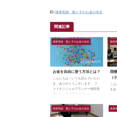
-
講座実績 親と子のお金の先生
関連記事
講座実績 親と子のお金の先生
講座
2024/1/11
お金を自由に使う方法とは？
我
（小
こんにちは！いつも読んでいただ
き、ありがとうございます。 フ
こん
ァイナンシャルプランナー徳田恵
きあ
里です お金を自由に使いたい！
ナン
自由に使いたいけれど、なんでも
です
いいわけではない。 どうお金を
目か
講座実績 親と子のお金の先生
講座
使えたら自由なのか？ 何が買え
古屋
たら自由なのか？ それをとこと
教育