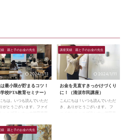
実績 親と子のお金の先生
講座実績 親と子のお金の先生
2024/1/11
2024/1/11
慢は最小限が貯まるコツ！
お金を見直すきっかけづくり
学校PTA教育セミナー）
に！（清須市民講座）
にちは。いつも読んでいただ
こんにちは！いつも読んでいただ
りがとうございます。ファイ
き、ありがとうございます。 フ
シャルプランナーの徳田恵里
ァイナンシャルプランナー徳田恵
。 我慢しなくても良い！が
里です。 ミライフプラン×家族の
らうろこでした。 先日、名
お金コミュニケーション ２年連
実績 親と子のお金の先生
市内の小学校で、PTA主催の
続で開講しました！ 清須市生涯
セミナーに登壇してきまし
学習講座を２年連続で開講いたし