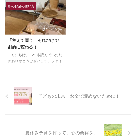
ムページのブログを始めてみるこ
様、夫の氏神様にしていまして、
夢中でここまで走ってきて、い ...
かうために 今日は、子育て、人
私のお金の使い方
とにしました！ プレゼントはど
この３ ...
生師であるリコさんの元に、学び
うしていますか？ 私は自分でご
に行ってきました。 産後の母親
機嫌を取ると決めています！ も
教室で出会って、もう７年、いつ
2025/7/12
ちろんサプライズでプレゼントを
も子育てについての学びを通し
貰うのも嬉しいですが、期待して
て、自分の人生を学ばせてもらっ
「考えて買う」それだけで
もらえないとがっかりするし、私
ています。 その学びの中で、答
劇的に変わる！
も特にサプライズとかしていない
えのない問いを考えるのが人生と
ので、今年の頑張りを自分なりに
いう言葉がありました。 子育て
こんにちは。いつも読んでいただ
考えて、今年は自分にプレゼント
にも、自分の人生にも答えはあり
きありがとうございます。ファイ
を用意しました。 今一番欲しい
ません。 でも、考えるのを辞め
ナンシャルプランナーの徳田恵里
もの！ 何ですか？それをずっと
たら、そこで試合終了。 終了さ
です。 考える力をつけるために
...
せないために、考え続けるために
は、知ることから 先日、幼なじ
は ...
み陽子さんの個展に行ってきまし
た。絵本「おかねくん どこいく
子どもの未来、お金で諦めないために！
の？」の絵を描いてくれた陽子さ
んの陶芸と絵の個展です。 個展
は瀬戸のひとしずくさんという本
屋さんで行われていました。 ゆ
っくりお話しする時間があり、近
況を話していて感じたのは、自分
夏休み予算を作って、心の余裕を。
で考えることの大事さでした。