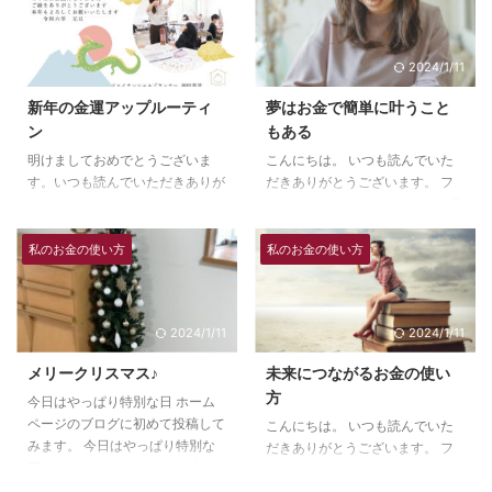
2024/1/11
2024/1/11
新年の金運アップルーティ
夢はお金で簡単に叶うこと
ン
もある
明けましておめでとうございま
こんにちは。 いつも読んでいた
す。いつも読んでいただきありが
だきありがとうございます。 フ
とうございます。ファイナンシャ
ァイナンシャルプランナーの徳田
ルプランナーの徳田恵里です。
恵里です。 本を書いてみて思っ
今年もよろしくお願いいたしま
たこと 昔、近所の人が自費出版
私のお金の使い方
私のお金の使い方
す。 新年にやっている金運アッ
で本を出したことがありました。
プルーティン３つ 新年の金運ア
その人の子育てを通した自伝？だ
ップ、運気アップの私のルーティ
ったような記憶があるのですが、
2024/1/11
2024/1/11
ンをご紹介したいと思います。
子どもながらに、本を書きたいっ
①氏神様へのあいさつ＆お札 自
て思うほど情熱をささげているこ
メリークリスマス♪
未来につながるお金の使い
分の今住んでいる地域の氏神様と
とがあるってすごいことだなと思
方
今日はやっぱり特別な日 ホーム
私と夫それぞれの実家の氏神様へ
ってました。 自分の人生と本は
ページのブログに初めて投稿して
お参りをします。 大きい神社も
縁がないことだろうな。そんな思
こんにちは。 いつも読んでいた
みます。 今日はやっぱり特別な
良いですが、自分と関連のある神
いを抱いていましたが、まさかこ
だきありがとうございます。 フ
日。 なんだかウキウキしますよ
社は特に重要視しています。 お
んなことになるなんて！ ファイ
ァイナンシャルプランナーの徳田
ね！ だからこそ、今日からホー
札も伊勢神宮、自分たちの氏神
ナンシャルプランナーになって、
恵里です。 答えのない未来に向