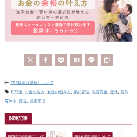
-
FP3級実践講座について
-
FP3級
,
お金の悩み
,
女性の働き方
,
家計管理
,
教育資金
,
産休
,
育休
,
育休中
,
貯金
,
資産形成
関連記事
FP3級実践講座について
FP3級実践講座について