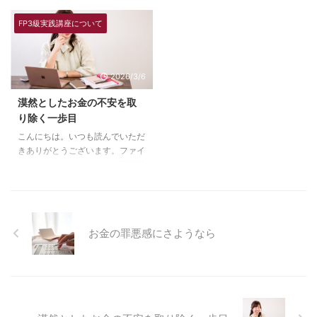
です。 自分に合う保険が選べな
です。 私がお金を学ぼうと思っ
れていない現実・無駄はないはず
ました。 傍から見れば、ちゃん
い 私も過去に、保険ショップで
た「スイッチ」 ブログで何度も
なのに、クレカの請求に毎月ビビ
と家計管理して、将来について考
FP3級実践講座について
勧められたものを、へーそういう
書いていますが、私のお金を学ぼ
ッてしまう これ全部私の過去の
えている人に見えていたでしょ ...
もんか！と加入していたことがあ
うと思ったスイッチは「出産」で
不 ...
ります。 でも結局、当時加入し
した。 想像を絶する子育ての大
2026/3/6
たものは、後に全部解約しまし
変さに、働き方を考え直さないと
た。中には、損しちゃったものも
いけないのでは？そう感じたから
漠然としたお金の不安を取
あります… そもそも「保険」って
です。 働き方を変えるというこ
り除く一歩目
無数に選べるから、何に入ったら
とは、収入が変わること。 ただ
良いかわからなくなります。 私
でさえ、よくわかっていないし、
こんにちは。いつも読んでいただ
も保険ってどれだけの種類があっ
うまく行ってもいない家計がこの
きありがとうございます。ファイ
て、どう選んだらよいのかわから
ままでは、悪化することだけはわ
ナンシャルプランナーの徳田恵里
なくて、その世界に入って学ぼう
かりました。 子どもとの楽しい
です。 お金の使い方を見直すた
と保険募集人になりました。 お
未来には、お金が必要。毎日の生
めの学びの時間 今日は、私にと
...
...
って記念すべき1日でした。ずっ
とお知らせしていた、FP3級実践
お金の罪悪感にさようなら
講座がスタートしました！ 受講
者さんが０では開講できなかった
ため、受けたい！と決めて来てく
ださった方たちに本当に感謝で
す。 資格取得ではなく、自分の
人生への実践を重要視したこの講