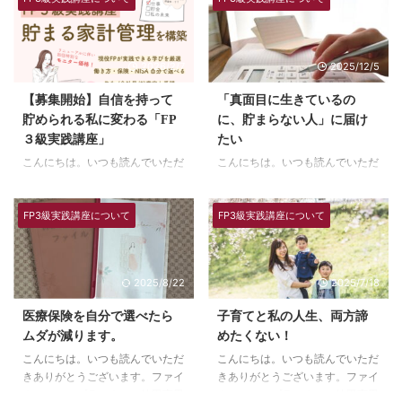
2026/2/7
2025/12/5
【募集開始】自信を持って
「真面目に生きているの
貯められる私に変わる「FP
に、貯まらない人」に届け
３級実践講座」
たい
こんにちは。いつも読んでいただ
こんにちは。いつも読んでいただ
きありがとうございます。ファイ
きありがとうございます。ファイ
ナンシャルプランナーの徳田恵里
ナンシャルプランナーの徳田恵里
FP3級実践講座について
FP3級実践講座について
です。 それなりに収入があるの
です。 マジメだけど不安でいっ
に、貯められていない不安 ・貯
ぱいでした。 私は、自分で自分
金が減っている（増えていな
をマジメな人間だと思っています
い）・これからお金がかかる予定
笑 ものすごい浪費家でもなく、
2025/8/22
2025/7/18
がたくさん（教育資金、旅行、欲
どちらかと言えば、節約思考で、
しいモノもアレコレ）・NISAや
コツコツ働いていました。地に足
医療保険を自分で選べたら
子育てと私の人生、両方諦
った方がいいのか、わからなくて
をつけて歩きたいし、なんなら石
ムダが減ります。
めたくない！
不安・誰かに聞いても、騙される
橋を叩いて渡りたい。長女気質の
こんにちは。いつも読んでいただ
こんにちは。いつも読んでいただ
んじゃないか不安・言われるがま
「ちゃんと」していたいマジメな
きありがとうございます。ファイ
きありがとうございます。ファイ
ま入った保険で大丈夫か不安・昔
タイプでした。 そんな私が、10
ナンシャルプランナーの徳田恵里
ナンシャルプランナーの徳田恵里
FP３級資格取ったけど、活かさ
年前は貯金０円の危機を迎えてい